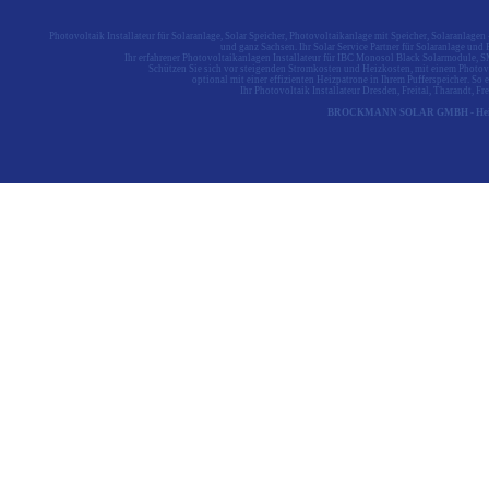
Photovoltaik Installateur für Solaranlage, Solar Speicher, Photovoltaikanlage mit Speicher, Solaranlage
und ganz Sachsen. Ihr Solar Service Partner für Solaranlage u
Ihr erfahrener Photovoltaikanlagen Installateur für IBC Monosol Black Solarmodule,
Schützen Sie sich vor steigenden Stromkosten und Heizkosten, mit einem Photovo
optional mit einer effizienten Heizpatrone in Ihrem Pufferspeicher. S
Ihr Photovoltaik Installateur Dresden, Freital, Tharandt, 
BROCKMANN SOLAR GMBH - Heidelbe