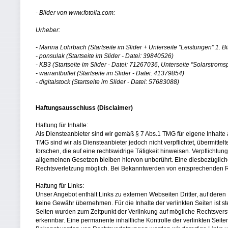
- Bilder von www.fotolia.com:
Urheber:
- Marina Lohrbach (Startseite im Slider + Unterseite "Leistungen" 1. B
- ponsulak (Startseite im Slider - Datei: 39840526)
- KB3 (Startseite im Slider - Datei: 71267036, Unterseite "Solarstroms
- warrantbuffet (Startseite im Slider - Datei: 41379854)
- digitalstock (Startseite im Slider - Datei: 57683088)
Haftungsausschluss (Disclaimer)
Haftung für Inhalte:
Als Diensteanbieter sind wir gemäß § 7 Abs.1 TMG für eigene Inhalte
TMG sind wir als Diensteanbieter jedoch nicht verpflichtet, übermit
forschen, die auf eine rechtswidrige Tätigkeit hinweisen. Verpflicht
allgemeinen Gesetzen bleiben hiervon unberührt. Eine diesbezügliche
Rechtsverletzung möglich. Bei Bekanntwerden von entsprechenden R
Haftung für Links:
Unser Angebot enthält Links zu externen Webseiten Dritter, auf deren
keine Gewähr übernehmen. Für die Inhalte der verlinkten Seiten ist ste
Seiten wurden zum Zeitpunkt der Verlinkung auf mögliche Rechtsverst
erkennbar. Eine permanente inhaltliche Kontrolle der verlinkten Seite